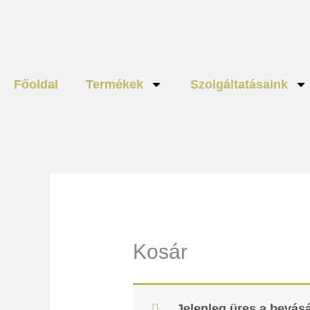
Skip
to
content
Főoldal
Termékek
Szolgáltatásaink
Kosár
Jelenleg üres a bevásá