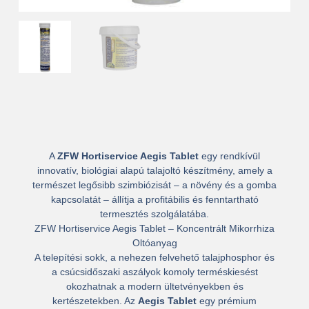
A
ZFW Hortiservice Aegis Tablet
egy rendkívül
innovatív, biológiai alapú talajoltó készítmény, amely a
természet legősibb szimbiózisát – a növény és a gomba
kapcsolatát – állítja a profitábilis és fenntartható
termesztés szolgálatába.
ZFW Hortiservice Aegis Tablet – Koncentrált Mikorrhiza
Oltóanyag
A telepítési sokk, a nehezen felvehető talajphosphor és
a csúcsidőszaki aszályok komoly terméskiesést
okozhatnak a modern ültetvényekben és
kertészetekben. Az
Aegis Tablet
egy prémium