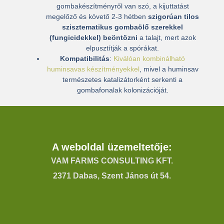
gombakészítményről van szó, a kijuttatást
megelőző és követő 2-3 hétben
szigorúan tilos
szisztematikus gombaölő szerekkel
(fungicidekkel) beöntözni
a talajt, mert azok
elpusztítják a spórákat.
Kompatibilitás
:
Kiválóan kombinálható
huminsavas készítményekkel
, mivel a huminsav
természetes katalizátorként serkenti a
gombafonalak kolonizációját.
A weboldal üzemeltetője:
VAM FARMS CONSULTING KFT.
2371 Dabas, Szent János út 54.