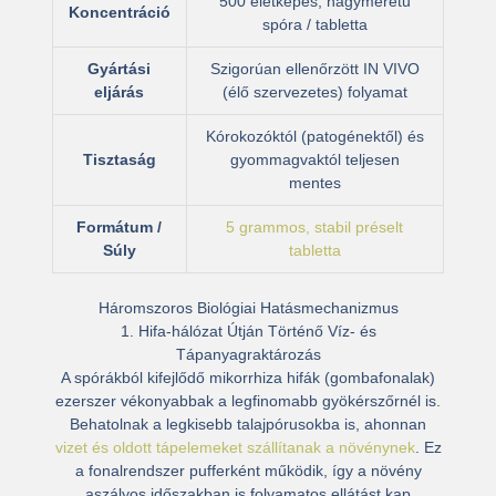
500 életképes, nagyméretű
Koncentráció
spóra / tabletta
Gyártási
Szigorúan ellenőrzött IN VIVO
eljárás
(élő szervezetes) folyamat
Kórokozóktól (patogénektől) és
Tisztaság
gyommagvaktól teljesen
mentes
Formátum /
5 grammos, stabil préselt
Súly
tabletta
Háromszoros Biológiai Hatásmechanizmus
1. Hifa-hálózat Útján Történő Víz- és
Tápanyagraktározás
A spórákból kifejlődő mikorrhiza hifák (gombafonalak)
ezerszer vékonyabbak a legfinomabb gyökérszőrnél is.
Behatolnak a legkisebb talajpórusokba is, ahonnan
vizet és oldott tápelemeket szállítanak a növénynek
. Ez
a fonalrendszer pufferként működik, így a növény
aszályos időszakban is folyamatos ellátást kap