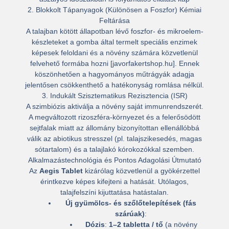
2. Blokkolt Tápanyagok (Különösen a Foszfor) Kémiai
Feltárása
A talajban kötött állapotban lévő foszfor- és mikroelem-
készleteket a gomba által termelt speciális enzimek
képesek feloldani és a növény számára közvetlenül
felvehető formába hozni [javorfakertshop.hu]. Ennek
köszönhetően a hagyományos
műtrágyák adagja
jelentősen csökkenthető
a hatékonyság romlása nélkül.
3. Indukált Szisztematikus Rezisztencia (ISR)
A szimbiózis aktiválja a növény saját immunrendszerét.
A megváltozott rizoszféra-környezet és a felerősödött
sejtfalak miatt az állomány
bizonyítottan ellenállóbbá
válik az abiotikus stresszel
(pl. talajszikesedés, magas
sótartalom) és a talajlakó kórokozókkal szemben.
Alkalmazástechnológia és Pontos Adagolási Útmutató
Az
Aegis Tablet
kizárólag közvetlenül a gyökérzettel
érintkezve képes kifejteni a hatását. Utólagos,
talajfelszíni kijuttatása hatástalan.
Új gyümölcs- és szőlőtelepítések (fás
szárúak)
:
Dózis
:
1–2 tabletta / tő
(a növény