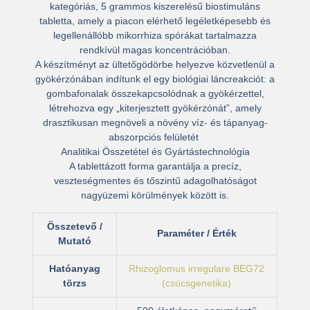
kategóriás, 5 grammos kiszerelésű biostimuláns
tabletta, amely a piacon elérhető legéletképesebb és
legellenállóbb mikorrhiza spórákat tartalmazza
rendkívül magas koncentrációban.
A készítményt az ültetőgödörbe helyezve közvetlenül a
gyökérzónában indítunk el egy biológiai láncreakciót: a
gombafonalak összekapcsolódnak a gyökérzettel,
létrehozva egy „kiterjesztett gyökérzónát”, amely
drasztikusan megnöveli a növény víz- és tápanyag-
abszorpciós felületét
Analitikai Összetétel és Gyártástechnológia
A tablettázott forma garantálja a precíz,
veszteségmentes és tőszintű adagolhatóságot
nagyüzemi körülmények között is.
Összetevő /
Paraméter / Érték
Mutató
Hatóanyag
Rhizoglomus irregulare BEG72
törzs
(csúcsgenetika)