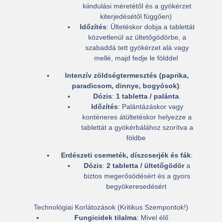
kiindulási méretétől és a gyökérzet
kiterjedésétől függően)
Időzítés
: Ültetéskor dobja a tablettát
közvetlenül az ültetőgödörbe, a
szabaddá tett gyökérzet alá vagy
mellé, majd fedje le földdel
Intenzív zöldségtermesztés (paprika,
paradicsom, dinnye, bogyósok)
:
Dózis
:
1 tabletta / palánta
.
Időzítés
: Palántázáskor vagy
konténeres átültetéskor helyezze a
tablettát a gyökérbálához szorítva a
földbe
Erdészeti csemeték, díszcserjék és fák
:
Dózis
:
2 tabletta / ültetőgödör
a
biztos megerősödésért és a gyors
begyökeresedésért
Technológiai Korlátozások (Kritikus Szempontok!)
Fungicidek tilalma
: Mivel élő