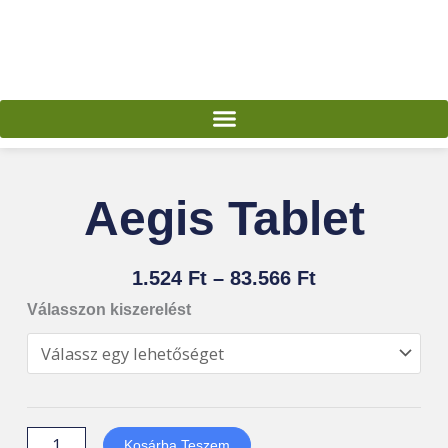
Skip
to
content
Aegis Tablet
Ártartomány:
1.524
Ft
–
83.566
Ft
1.524 Ft
Aegis
Válasszon kiszerelést
-
Tablet
83.566 Ft
mennyiség
Kosárba Teszem