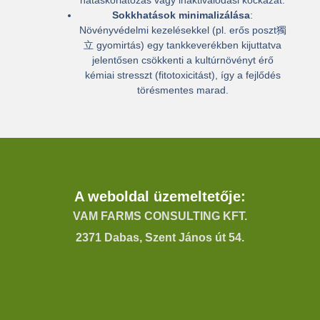
Sokkhatások minimalizálása
:
Növényvédelmi kezelésekkel (pl. erős poszt獨
立 gyomirtás) egy tankkeverékben kijuttatva
jelentősen csökkenti a kultúrnövényt érő
kémiai stresszt (fitotoxicitást)
, így a fejlődés
törésmentes marad.
A weboldal üzemeltetője:
VAM FARMS CONSULTING KFT.
2371 Dabas, Szent János út 54.