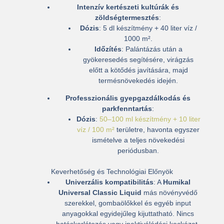
Intenzív kertészeti kultúrák és
zöldségtermesztés
:
Dózis
: 5 dl készítmény + 40 liter víz /
1000 m²
.
Időzítés
: Palántázás után a
gyökeresedés segítésére, virágzás
előtt a kötődés javítására, majd
termésnövekedés idején.
Professzionális gyepgazdálkodás és
parkfenntartás
:
Dózis
:
50–100 ml készítmény + 10 liter
víz / 100 m²
területre, havonta egyszer
ismételve a teljes növekedési
periódusban.
Keverhetőség és Technológiai Előnyök
Univerzális kompatibilitás
: A
Humikal
Universal Classic Liquid
más növényvédő
szerekkel, gombaölőkkel és egyéb input
anyagokkal egyidejűleg kijuttatható
. Nincs
hatáskorlátozás vagy inaktiválódási kockázat.