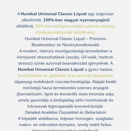
A
Humikal Universal Classic Liquid
egy szigorúan
ellenőrzött,
100%-ban magyar nyersanyagból
előállított,
95%-ban biológiai eredetű szerves-ásványi
növénykondicionáló készítmény
.
Humikal Universal Classic Liquid – Prémium
Biostimulátor és Növénykondicionáló
A modern, intenzív mezőgazdasági termelésben a
környezeti stresszhatások (aszály, UV-sokk, herbcid-
stressz) szinte azonnali beavatkozást igényelnek. A
Humikal Universal Classic Liquid
a gyors hatású,
levélfelületen és gyökéren át is azonnal hasznosuló
tápanyag-mobilizáció csúcstechnológiája. Alapját kiváló
minőségű hazai természetes szerves anyagok
(barnakőszén, lignit és leonardit) vizes kivonata adja,
amely garantálja a
biológiailag aktív huminsavak és
fulvosavak legmagasabb koncentrációját
.
Detailed Analitikai Összetétel és Beltartalom
A folyadék sötétbarna, teljesen homogén, szagtalan
makro- és mikroelem-komplex, amely stabil fizikai-
kémiai tulajdonságokkal rendelkezik: