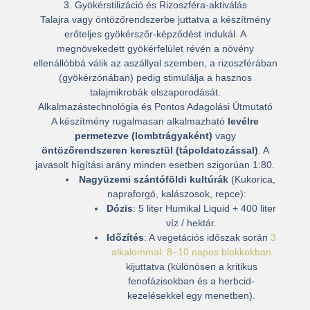
3. Gyökérstilizáció és Rizoszféra-aktiválás
Talajra vagy öntözőrendszerbe juttatva a készítmény
erőteljes gyökérszőr-képződést indukál
. A
megnövekedett gyökérfelület révén a növény
ellenállóbbá válik az aszállyal szemben, a rizoszférában
(gyökérzónában) pedig stimulálja a hasznos
talajmikrobák elszaporodását.
Alkalmazástechnológia és Pontos Adagolási Útmutató
A készítmény rugalmasan alkalmazható
levélre
permetezve (lombtrágyaként)
vagy
öntözőrendszeren keresztül (tápoldatozással)
. A
javasolt hígítási arány minden esetben
szigorúan 1:80
.
Nagyüzemi szántóföldi kultúrák
(Kukorica,
napraforgó, kalászosok, repce):
Dózis
: 5 liter Humikal Liquid + 400 liter
víz / hektár
.
Időzítés
: A vegetációs időszak során
3
alkalommal, 8–10 napos blokkokban
kijuttatva (különösen a kritikus
fenofázisokban és a herbcid-
kezelésekkel egy menetben).