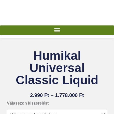
Skip
to
content
Humikal
Universal
Classic Liquid
Ártartomány
2.990
Ft
–
1.778.000
Ft
2.990 Ft
Humikal
Válasszon kiszerelést
-
Universal
1.778.000 Ft