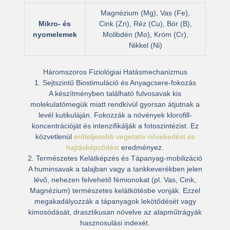
Magnézium (Mg), Vas (Fe),
Mikro- és
Cink (Zn), Réz (Cu), Bór (B),
nyomelemek
Molibdén (Mo), Króm (Cr),
Nikkel (Ni)
Háromszoros Fiziológiai Hatásmechanizmus
1. Sejtszintű Biostimuláció és Anyagcsere-fokozás
A készítményben található fulvosavak kis
molekulatömegük miatt rendkívül gyorsan átjutnak a
levél kutikuláján. Fokozzák a növények klorofill-
koncentrációját és
intenzifikálják a fotoszintézist
. Ez
közvetlenül
erőteljesebb vegetatív növekedést és
hajtásképződést
eredményez.
2. Természetes Kelátképzés és Tápanyag-mobilizáció
A huminsavak a talajban vagy a tankkeverékben jelen
lévő, nehezen felvehető fémionokat (pl. Vas, Cink,
Magnézium) természetes kelátkötésbe vonják. Ezzel
megakadályozzák a tápanyagok lekötődését
vagy
kimosódását, drasztikusan növelve az alapműtrágyák
hasznosulási indexét.