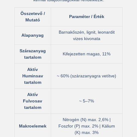
Összetevő /
Paraméter / Érték
Mutató
Barnakőszén, lignit, leonardit
Alapanyag
vizes kivonata
Szárazanyag
Kifejezetten magas, 11%
tartalom
Aktív
Huminsav
~ 60% (szárazanyagra vetítve)
tartalom
Aktív
Fulvosav
~ 5–7%
tartalom
Nitrogén (N) max. 2,6% |
Makroelemek
Foszfor (P) max. 2% | Kálium
(K) max. 3%