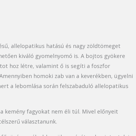
sű, allelopatikus hatású és nagy zöldtömeget
etően kiváló gyomelnyomó is. A bojtos gyökere
tot hoz létre, valamint ő is segíti a foszfor
 Amennyiben homoki zab van a keverékben, ügyelni
ert a lebomlása során felszabaduló allelopatikus
 kemény fagyokat nem éli túl. Mivel előnyeit
célszerű választanunk.