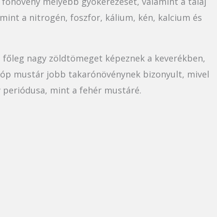
ő főnövény mélyebb gyökerezését, valamint a talaj
int a nitrogén, foszfor, kálium, kén, kalcium és
ez főleg nagy zöldtömeget képeznek a keverékben,
ióp mustár jobb takarónövénynek bizonyult, mivel
periódusa, mint a fehér mustáré.