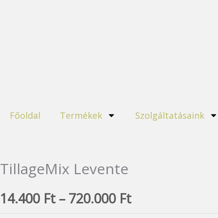
Skip
to
content
Főoldal
Termékek
Szolgáltatásaink
TillageMix Levente
Ártartomány:
14.400
Ft
–
720.000
Ft