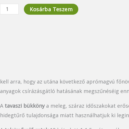
14.400 Ft
TillageMix
Kosárba Teszem
Levente
-
mennyiség
720.000 Ft
kell arra, hogy az utána következő aprómagvú főnöv
anyagok csírázásgátló hatásának megszűnéséig enny
A
tavaszi bükköny
a meleg, száraz időszakokat erős
hidegtűrő tulajdonsága miatt használhatjuk ki legin