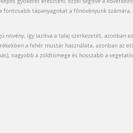
 képes gyökeret ereszteni, ezzel segítve a következ
ni a fontosabb tápanyagokat a főnövényünk számára, m
ú növény, így lazítva a talaj szerkezetét, azonban 
erékekben a fehér mustár használata, azonban az et
s), nagyobb a zöldtömege és hosszabb a vegetatív 