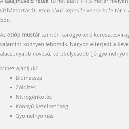
A
talajművelő retek
10 hét alatt 1-1,5 méter mélyen
vízháztartását. Ezen kívül képes felvenni és feltár
bór.
Az
etióp mustár
szintén karógyökerű keresztesvirág
valamint könnyen lebomlik. Nagyon elterjedt a kev
alacsonyabb növésű, terebélyesebb (jó gyomelnyomá
Mihez ajánljuk?
Biomassza
Zöldítés
Nitrogénkötés
Könnyű kezelhetőség
Gyomelnyomás