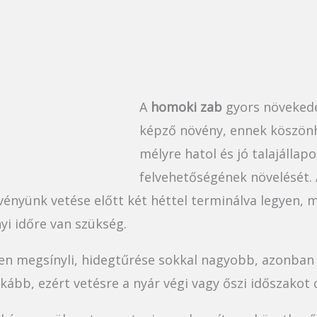
A
homoki zab
gyors növekedé
képző növény, ennek köszönh
mélyre hatol és jó talajállapo
felvehetőségének növelését.
ényünk vetése előtt két héttel terminálva legyen, m
i időre van szükség.
en megsínyli, hidegtűrése sokkal nagyobb, azonban a
kább, ezért vetésre a nyár végi vagy őszi időszakot 