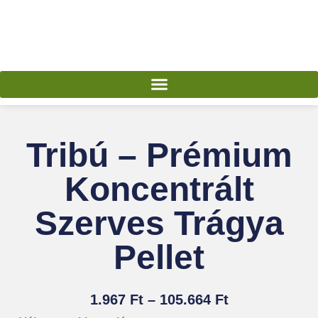
Skip
to
content
Tribú – Prémium
Koncentrált
Szerves Trágya
Pellet
Ártartomány:
1.967
Ft
–
105.664
Ft
1.967 Ft