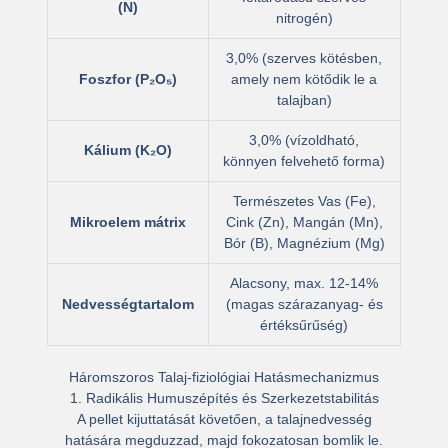
(N)
nitrogén)
3,0% (szerves kötésben,
Foszfor (P₂O₅)
amely nem kötődik le a
talajban)
3,0% (vízoldható,
Kálium (K₂O)
könnyen felvehető forma)
Természetes Vas (Fe),
Mikroelem mátrix
Cink (Zn), Mangán (Mn),
Bór (B), Magnézium (Mg)
Alacsony, max. 12-14%
Nedvességtartalom
(magas szárazanyag- és
értéksűrűség)
Háromszoros Talaj-fiziológiai Hatásmechanizmus
1. Radikális Humuszépítés és Szerkezetstabilitás
A pellet kijuttatását követően, a talajnedvesség
hatására megduzzad, majd fokozatosan bomlik le.