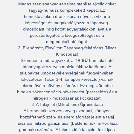
Magas szervesanyag-tartalma stabil talajkolloidokat
(agyag-humusz komplexeket) képez. Ez
homoktalajokon drasztikusan
növeli a víztartó
képességet és megakadályozza a tápanyag-
kimosódást
, míg kötött agyagtalajokon javítja a
pórustérfogatot, a levegőzöttséget és a
megmunkálhatóságot.
2. Ellenőrzött, Elnyújtott Tápanyag-feltáródás (Nincs
Kimosódás)
Szemben a műtrágyákkal, a
TRIBÚ
-ban található
tápanyagok szerves molekulákhoz kötődnek. A
talajbaktériumok tevékenységének függvényében,
fokozatosan (akár 3-4 hónapon keresztül) válnak
elérhetővé a növény számára. Ez megszünteti a
hirtelen sókoncentráció-növekedést (perzselést) és a
nitrogén kimosódásának kockázatát.
3. A Talajélet (Mikrobiom) Újraindítása
A fermentált szerves anyag azonnali, könnyen
hozzáférhető szén- és energiaforrást jelent a talaj
hasznos mikroorganizmusai (baktériumok, mikorrhiza
gombák) számára. A felpezsdülő talajélet feloldja a