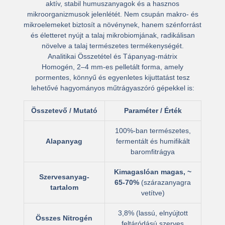
aktív, stabil humuszanyagok
és a hasznos
mikroorganizmusok jelenlétét. Nem csupán makro- és
mikroelemeket biztosít a növénynek, hanem szénforrást
és életteret nyújt a talaj mikrobiomjának, radikálisan
növelve a talaj természetes termékenységét.
Analitikai Összetétel és Tápanyag-mátrix
Homogén, 2–4 mm-es pelletált forma, amely
pormentes, könnyű és egyenletes kijuttatást tesz
lehetővé hagyományos műtrágyaszóró gépekkel is:
Összetevő / Mutató
Paraméter / Érték
100%-ban természetes,
Alapanyag
fermentált és humifikált
baromfitrágya
Kimagaslóan magas, ~
Szervesanyag-
65-70%
(szárazanyagra
tartalom
vetítve)
3,8% (lassú, elnyújtott
Összes Nitrogén
feltáródású szerves