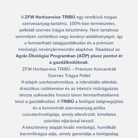
A
ZFW Hortiservice TRIBÚ
egy rendkívül magas
szervesanyag-tartalmú,
100%-ban természetes,
pelletált szerves trágya készítmény
. Nem tartalmaz
semmilyen szintetikus vagy ásványi adalékanyagot, így
a fenntartható talajgazdálkodás és a prémium
minőségű növénytermesztés alapköve. Ráadásul az
Agrár-Ökológiai Programban (AÖP) plusz pontot ér
a gazdálkodóknak
.
ZFW Hortiservice TRIBÚ – Prémium Koncentrált
Szerves Trágya Pellet
A talajok szerkezetromlása, a mikrobiális aktivitás
drasztikus csökkenése és az intenzív műtrágyázás
okozta szikesedés hosszú távon fenntarthatatlanná
teszi a gazdálkodást. A
TRIBÚ
a biológiai talajmegújítás
és a koncentrált szervesanyag-pótlás
csúcstechnológiája, amely ellenőrzött, kíméletes
szárítási eljárással készül.
A készítmény alapját kiváló minőségű,
humifikált
baromfitrágya adja, amely garantálja a biológiailag