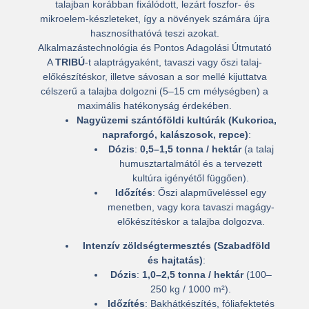
talajban korábban fixálódott, lezárt foszfor- és
mikroelem-készleteket, így a növények számára újra
hasznosíthatóvá teszi azokat.
Alkalmazástechnológia és Pontos Adagolási Útmutató
A
TRIBÚ
-t alaptrágyaként, tavaszi vagy őszi talaj-
előkészítéskor, illetve sávosan a sor mellé kijuttatva
célszerű a talajba dolgozni (5–15 cm mélységben) a
maximális hatékonyság érdekében.
Nagyüzemi szántóföldi kultúrák (Kukorica,
napraforgó, kalászosok, repce)
:
Dózis
:
0,5–1,5 tonna / hektár
(a talaj
humusztartalmától és a tervezett
kultúra igényétől függően).
Időzítés
: Őszi alapműveléssel egy
menetben, vagy kora tavaszi magágy-
előkészítéskor a talajba dolgozva.
Intenzív zöldségtermesztés (Szabadföld
és hajtatás)
:
Dózis
:
1,0–2,5 tonna / hektár
(100–
250 kg / 1000 m²).
Időzítés
: Bakhátkészítés, fóliafektetés