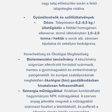
vagy talaj-előkészítés során a felső
talajrétegbe rotálva.
Gyümölcsösök és szőlőültetvények
:
Dózis
: Telepítéskor
0,2–0,5 kg /
ültetőgödör
a földdel homogénen
elkeverve; termő ültetvényben
1,0–2,0
tonna / hektár
a sorok alá, sávosan
kijuttatva és sekélyen bedolgozva.
Keverhetőség és Ökológiai Megfelelőség
Biotermesztési tanúsítvány
: A készítmény
szigorúan ellenőrzött forrásból származik,
mentes a gyommagvaktól és emberi/növényi
patogénektől. Az európai szabályozásnak
megfelelően
ökológiai (bio) gazdálkodásban
hivatalosan felhasználható
.
Szinergia műtrágyákkal
: Kiválóan kombinálható
hagyományos NPK műtrágyákkal. A szerves
anyag jelenléte megvédi a műtrágyából
származó foszfort a lekötődéstől, és puffereli a
nitrogén okozta lokális savanyodást.