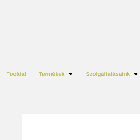
Skip
to
content
Főoldal
Termékek
Szolgáltatásaink