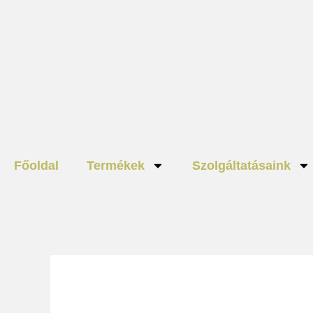
Skip
to
content
Főoldal
Termékek
Szolgáltatásaink