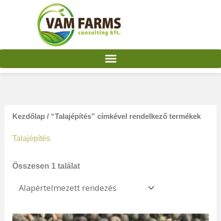
Skip
to
content
Kezdőlap
/ “Talajépítés” címkével rendelkező termékek
Talajépítés
Összesen 1 találat
Ártartomány:
Ennek