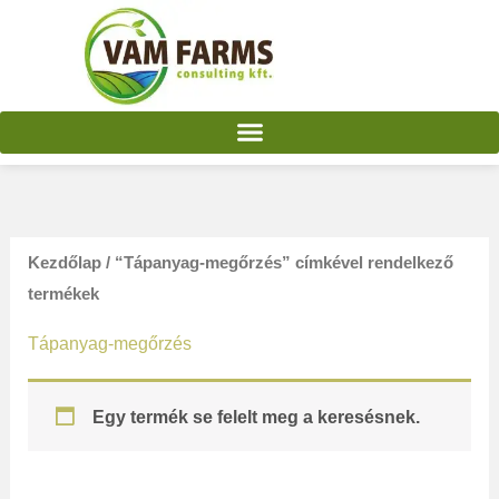
Skip
to
content
Kezdőlap
/ “Tápanyag-megőrzés” címkével rendelkező
termékek
Tápanyag-megőrzés
Egy termék se felelt meg a keresésnek.