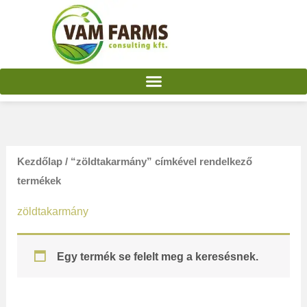
Skip
to
content
Kezdőlap
/ “zöldtakarmány” címkével rendelkező
termékek
zöldtakarmány
Egy termék se felelt meg a keresésnek.