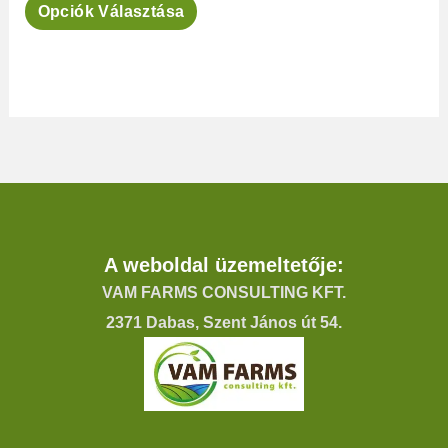
Opciók Választása
van.
A
változatok
a
termékoldalon
választhatók
ki
A weboldal üzemeltetője:
VAM FARMS CONSULTING KFT.
2371 Dabas, Szent János út 54.