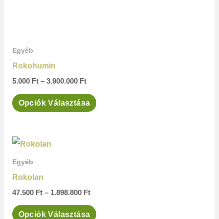
ki
Egyéb
Rokohumin
5.000
Ft
–
3.900.000
Ft
Opciók Választása
Ártartomány:
Ennek
47.500 Ft
a
-
Egyéb
1.898.800 Ft
terméknek
Rokolan
több
47.500
Ft
–
1.898.800
Ft
variációja
Opciók Választása
van.