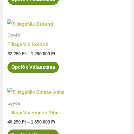
van.
A
változatok
Ártartomány:
Ennek
a
32.250 Ft
a
-
Egyéb
termékoldalon
1.290.000 Ft
terméknek
TillageMix Botond
választhatók
több
32.250
Ft
–
1.290.000
Ft
ki
variációja
Opciók Választása
van.
A
változatok
Ártartomány:
Ennek
a
46.250 Ft
a
-
Egyéb
termékoldalon
1.850.000 Ft
terméknek
TillageMix Emese Álma
választhatók
több
46.250
Ft
–
1.850.000
Ft
ki
variációja