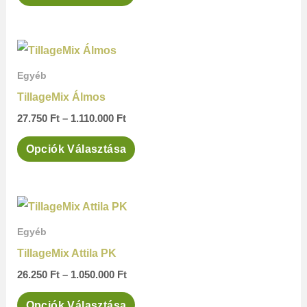
A
változatok
Ártartomány:
Ennek
a
27.750 Ft
a
-
Egyéb
termékoldalon
1.110.000 Ft
terméknek
TillageMix Álmos
választhatók
több
27.750
Ft
–
1.110.000
Ft
ki
variációja
Opciók Választása
van.
A
változatok
Ártartomány:
Ennek
a
26.250 Ft
a
-
Egyéb
termékoldalon
1.050.000 Ft
terméknek
TillageMix Attila PK
választhatók
több
26.250
Ft
–
1.050.000
Ft
ki
variációja
Opciók Választása