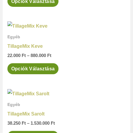
Opciók Választása
van.
A
változatok
Ártartomány:
Ennek
a
22.000 Ft
a
-
Egyéb
termékoldalon
880.000 Ft
terméknek
TillageMix Keve
választhatók
több
22.000
Ft
–
880.000
Ft
ki
variációja
Opciók Választása
van.
A
változatok
Ártartomány:
Ennek
a
38.250 Ft
a
-
Egyéb
termékoldalon
1.530.000 Ft
terméknek
TillageMix Sarolt
választhatók
több
38.250
Ft
–
1.530.000
Ft
ki
variációja