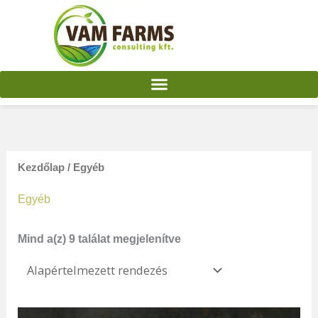
Skip
to
content
Kezdőlap
/ Egyéb
Egyéb
Mind a(z) 9 találat megjelenítve
Ártartomány:
Ennek